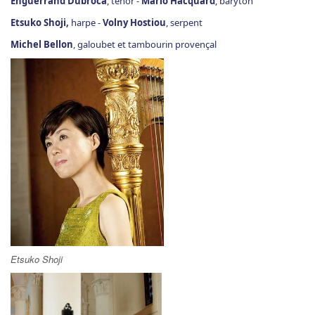
Enguerrand Dubroca
, ténor -
Mario Hacquard
, baryton
Etsuko Shoji,
harpe -
Volny Hostiou
, serpent
Michel Bellon
, galoubet et tambourin provençal
Etsuko Shoji