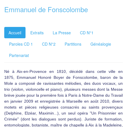
Emmanuel de Fonscolombe
Accueil
Extraits
La Presse
CD N°1
Paroles CD 1
CD N°2
Partitions
Généalogie
Partenariat
Né à Aix-en-Provence en 1810, décédé dans cette ville en
1875, Emmanuel Honoré Boyer de Fonscolombe, baron de la
Mole a composé de ravissantes mélodies, des duos vocaux, un
trio (violon, violoncelle et piano), plusieurs messes dont la Messe
brève jouée pour la première fois à Paris à Notre-Dame du Travail
en janvier 2009 et enregistrée à Marseille en août 2010, divers
motets et pièces religieuses consacrés au saints provençaux
(Delphine, Elzéar, Maximin...), un seul opéra "Un Prisonnier en
Crimée" (dont les dialogues sont perdus). Juriste de formation,
entomologiste, botaniste, maître de chapelle à Aix à la Madeleine,